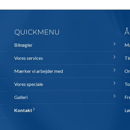
QUICKMENU
Å
Bilnøgler
Ma
Vores services
Ti
Mærker vi arbejder med
On
Vores speciale
To
Galleri
Fr
Kontakt
Lø