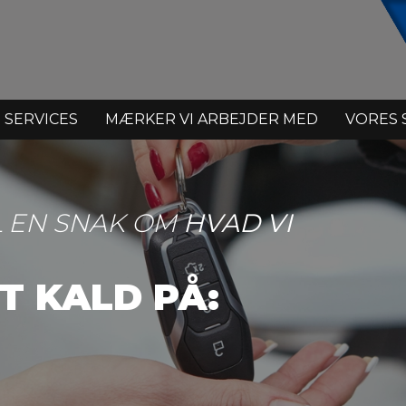
 SERVICES
MÆRKER VI ARBEJDER MED
VORES 
L EN SNAK OM
HVAD VI
ET KALD PÅ: