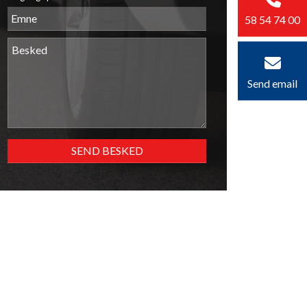
58 54 74 00
Send email