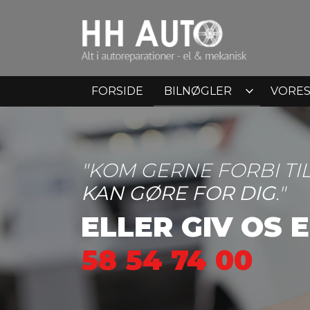
Gå
til
hovedindhold
FORSIDE
BILNØGLER
VORES
"KOM GERNE FORBI TI
KAN GØRE FOR DIG
."
ELLER GIV OS 
58 54 74 00