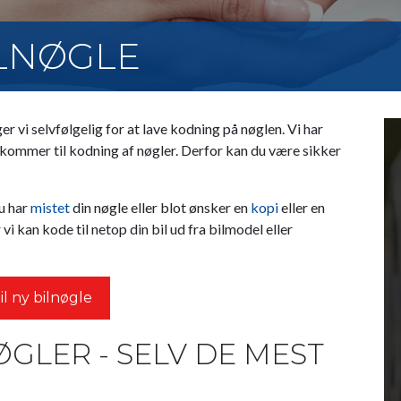
ILNØGLE
r vi selvfølgelig for at lave kodning på nøglen. Vi har
 kommer til kodning af nøgler. Derfor kan du være sikker
u har
mistet
din nøgle eller blot ønsker en
kopi
eller en
vi kan kode til netop din bil ud fra bilmodel eller
il ny bilnøgle
GLER - SELV DE MEST