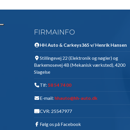
FIRMAINFO
HH Auto & Carkeys365 v/ Henrik Hansen
Stillingevej 22 (Elektronik og nøgler) og
Barkemosevej 4B (Mekanisk værksted), 4200
Slagelse
Tlf:
58 54 74 00
E-mail:
hhauto@hh-auto.dk
CVR: 25547977
Følg os på Facebook