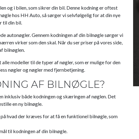
en og i bilen, som sikrer din bil. Denne kodning er oftest
nøgle hos HH Auto, så sørger vi selvfølgelig for at din nye
til din bil.
rede autonøgler. Gennem kodningen af din bilnøgle sørger vi
pærren virker som den skal. Når du ser priser på vores side,
af bilnøglen.
t alle modeller til de typer af nøgler, som er mulige for den
less nøgler og nøgler med fjernbetjening.
NING AF BILNØGLE?
isen inklusiv både kodningen og skæringen af nøglen. Det
tille en ny bilnøgle.
n på hvad der kræves for at få en funktionel bilnøgle, som
mål til kodningen af din bilnøgle.